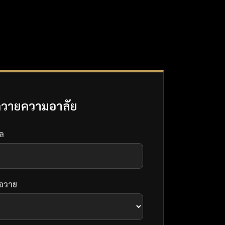
วายความอาลัย
ุล
ยถวาย