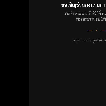
ขอเชิญร่วมลงนามถว
สมเด็จพระนางเจ้าสิริกิติ์
พระบรมราชชนนีพั
— • 
กรุณากรอกข้อมูลตามราย