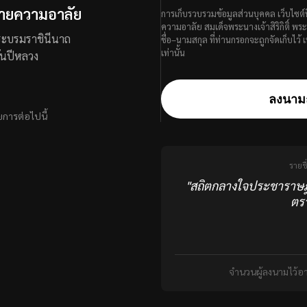
ายความอาลัย
การเก็บรวบรวมข้อมูลส่วนบุคคล เว็บไซต์น
ความอาลัย สมเด็จพระนางเจ้าสิริกิติ์ 
 พระบรมราชินีนาถ
ชื่อ–นามสกุล ที่ท่านกรอกจะถูกจัดเก็บไ
เท่านั้น
นปีหลวง
—
ลงนาม
การต่อไปนี้
รายชื
"สถิตกลางใจประชาราษฎ
ตรา
จำนวนผู้ลงนามไว้อา