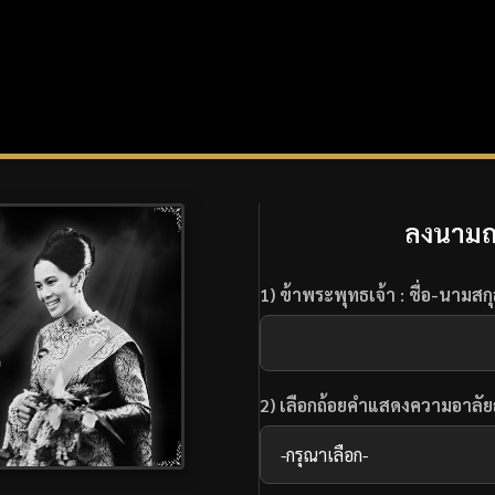
ลงนามถ
1) ข้าพระพุทธเจ้า : ชื่อ-นามสก
2) เลือกถ้อยคำแสดงความอาลั