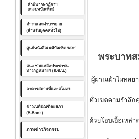
คำพิพากษาฎีกาฯ
และบทบัณฑิตย์
ตำราและคำบรรยาย
(สำหรับบุคคลทั่วไป)
ศูนย์หนังสือเนติบัณฑิตยสภา
พระบาทสมเ
สนง.ช่วยเหลือประชาชน
องค์
ทางกฎหมายฯ (ส.ช.น.)
ผู้ผ่านเผ้าไผทสย
ธ คือ
อาคารสถานที่และสโมสร
ทั่วเขตคามรำลึก
ข่าวเนติบัณฑิตยสภา
ทรงก่
(E-Book)
ด้วยโอบเอื้อเหล
ภาพข่าวกิจกรรม
การปก