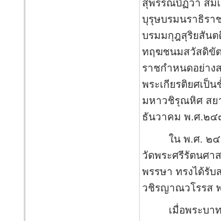
สุพรรณบัฏว่า สมเ
บุรุษบรมนราธิรา
บรมมกุฎสุริยสันตต
ทฤฆชนมสวัสดิขัต
ราชกำหนดอย่างสม
พระเกียรติยศเป็น
มหาวชิรุณหิศ สย
ธันวาคม พ.ศ.๒
ใน พ.ศ. ๒๔๔๗
วัดพระศรีรัตนศา
พรรษา ทรงได้รั
วชิรญาณวโรรส พร
เมื่อพระบาทสมเด