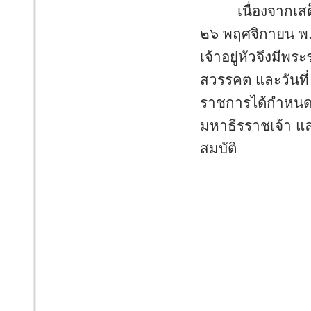
เนื่องจากเสด็จ
๒๖ พฤศจิกายน พ.
เจ้าอยู่หัวจึงมีพ
สวรรคต และวันที่
ราชการได้กำหนดให
มหาธีรราชเจ้า แล
สมบัติ