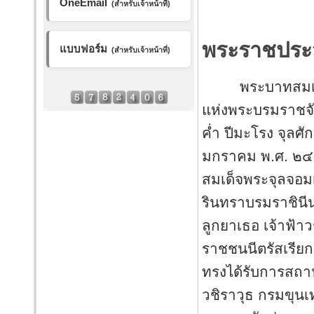
OneEmail
(สำหรับเจ้าหน้าที่)
พระราชประว
แบบฟอร์ม
(สำหรับเจ้าหน้าที่)
พระบาทสมเด็จพระ
แห่งพระบรมราชจักร
ค่ำ ปีมะโรง จุลศ
มกราคม พ.ศ. ๒๔
สมเด็จพระจุลจอมเก
รินทราบรมราชินี
ลูกยาเธอ เจ้าฟ้
ราชชนนีตรัสเรียก
ทรงได้รับการสถาป
วชิราวุธ กรมขุน