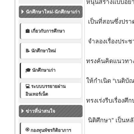
หนุนสร้างแบบ
คือ
นักศึกษาใหม่-นักศึกษาเก่า
เป็นที่สอนซึ่งปร
สร้าง
🏫 เกี่ยวกับการศึกษา
จำลองเรื่องประช
อุปถ
📝 นักศึกษาใหม่
ทรงค้นคิดแนวทา
ยกระ
🎓 นักศึกษาเก่า
ให้กำเนิด “เนติบ
💻 ระบบบรรยายผ่าน
เป็นศ
อินเทอร์เน็ต
ทรงเร่งรีบเรื่องศึ
โปรดเก
ข่าวที่น่าสนใจ
นิติศึกษา” เป็นห
วางระเ
🏵️
กองทุนพัชรกิติยาภาฯ