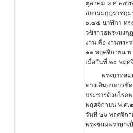
ตุลาคม พ.ศ.๒๔๕๓
สยามมกุฎราชกุมาร
๐.๔๕ นาฬิกา ทร
วชิราวุธพระมงกุฎเ
งาน คือ งานพระรา
๑๑ พฤศจิกายน พ
เมื่อวันที่ ๒๐ พ
พระบาทสมเด็จพร
ทางเดินอาหารขัด
ประชวรด้วยโรคพระ
พฤศจิกายน พ.ศ.๒๔
วันที่ ๒๖ พฤศจิ
พระชนมพรรษาเป็นป